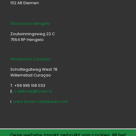
1112 AR Diemen
Showroom Hengelo
Zoutwinningsweg 22 C
7554 RP Hengelo
Showroom Curaçao
Schottegatweg West 78
Willemstad Curaçao
T. +59 995 108 033
E.
c.dekock@tovari.nl
I.
www.tovari-caribbean.com
Deze website maakt gebruikt van cookies. Bij het