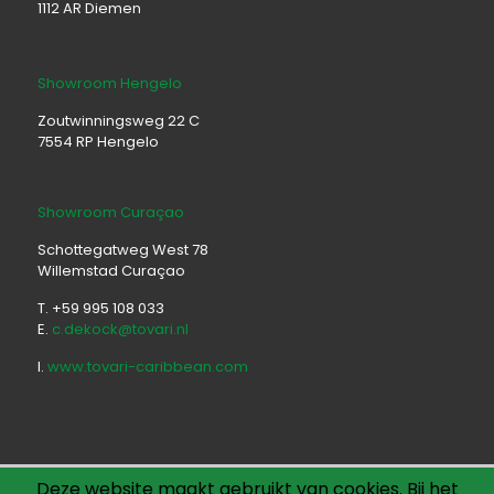
1112 AR Diemen
Showroom Hengelo
Zoutwinningsweg 22 C
7554 RP Hengelo
Showroom Curaçao
Schottegatweg West 78
Willemstad Curaçao
T. +59 995 108 033
E.
c.dekock@tovari.nl
I.
www.tovari-caribbean.com
Deze website maakt gebruikt van cookies. Bij het