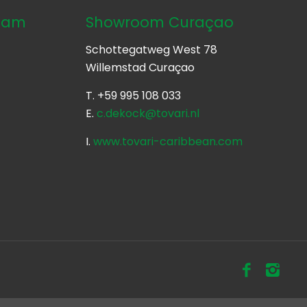
dam
Showroom Curaçao
Schottegatweg West 78
Willemstad Curaçao
T. +59 995 108 033
E.
c.dekock@tovari.nl
o
I.
www.tovari-caribbean.com