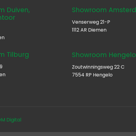
 Duiven,
Showroom Amster
ntoor
Venserweg 21-P
1112 AR Diemen
en
 Tilburg
Showroom Hengel
9
Zoutwinningsweg 22 C
ten
7554 RP Hengelo
 Digital