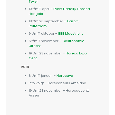
Texel
10 t/m 11 april –
Event Hartelijk Horeca
Hengelo
18 t/m 20 september –
Gastvrij
Rotterdam
9 t/m 11 oktober –
BBB Maastricht
6 t/m 7 november –
Gastronomie
Utrecht
19 t/m 23 november –
Horeca Expo
Gent
2018
8 t/m 11 januari –
Horecava
Info volgt – Horecabeurs Ameland
19 t/m 23 november – Horecaeventt
Assen