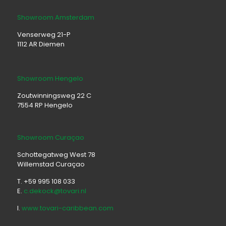
Showroom Amsterdam
Venserweg 21-P
1112 AR Diemen
Showroom Hengelo
Zoutwinningsweg 22 C
7554 RP Hengelo
Showroom Curaçao
Schottegatweg West 78
Willemstad Curaçao
T. +59 995 108 033
E.
c.dekock@tovari.nl
I.
www.tovari-caribbean.com