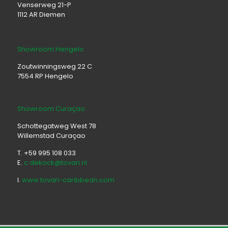
Venserweg 21-P
1112 AR Diemen
Showroom Hengelo
Zoutwinningsweg 22 C
7554 RP Hengelo
Showroom Curaçao
Schottegatweg West 78
Willemstad Curaçao
T. +59 995 108 033
E.
c.dekock@tovari.nl
I.
www.tovari-caribbean.com