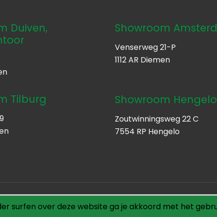
 Duiven,
Showroom Amster
ntoor
Venserweg 21-P
1112 AR Diemen
en
 Tilburg
Showroom Hengel
9
Zoutwinningsweg 22 C
ten
7554 RP Hengelo
 Digital
der surfen over deze website ga je akkoord met het gebru