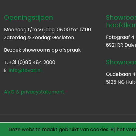
Openingstijden
Showroom
hoofdka
Maandag t/m Vrijdag: 08:00 tot 17:00
Fotograaf 4
Zaterdag & Zondag: Gesloten
6921 RR Duiv
Bezoek showrooms op afspraak
Showroom
T. +31 (0)85 484 2000
E.
info@tovari.nl
Oudebaan 4
5125 NG Hul
AVG & privacystatement
© 2017 Tovari. All Rights Reserved. | Website door:
BOOOM
Deze website maakt gebruikt van cookies. Bij het ver