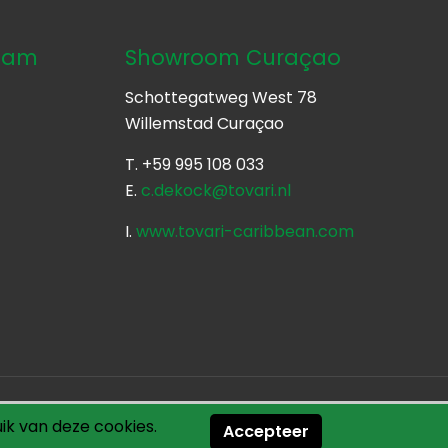
dam
Showroom Curaçao
Schottegatweg West 78
Willemstad Curaçao
T. +59 995 108 033
E.
c.dekock@tovari.nl
o
I.
www.tovari-caribbean.com
ik van deze cookies.
Accepteer