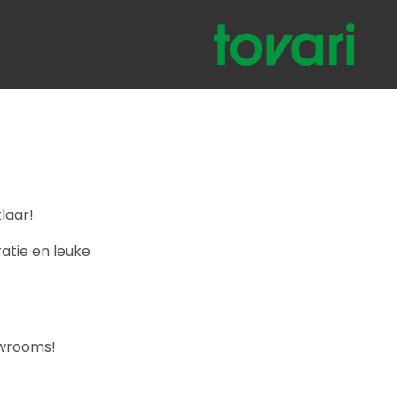
laar!
atie en leuke
owrooms!