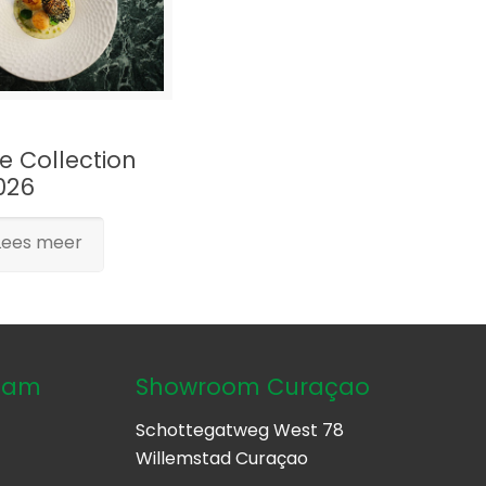
e Collection
026
Lees meer
dam
Showroom Curaçao
Schottegatweg West 78
Willemstad Curaçao