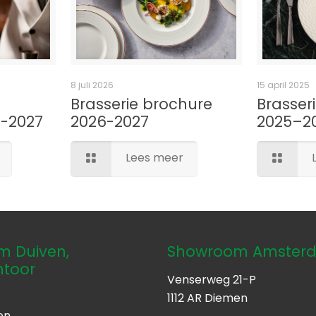
8 juli 2026
15 april 2025
Brasserie brochure
Brasseri
6-2027
2026-2027
2025–2
Lees meer
 Duiven,
Showroom Amster
ntoor
Venserweg 21-P
1112 AR Diemen
en