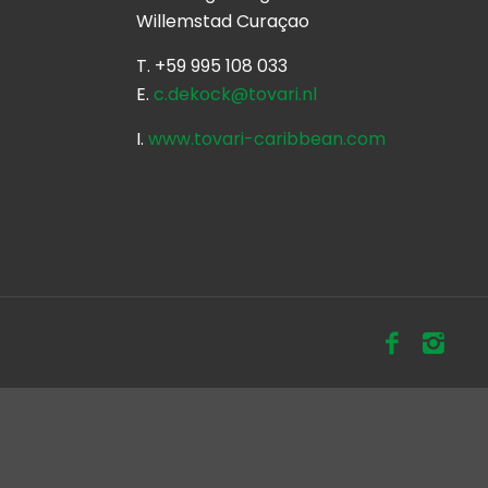
Willemstad Curaçao
T. +59 995 108 033
E.
c.dekock@tovari.nl
o
I.
www.tovari-caribbean.com