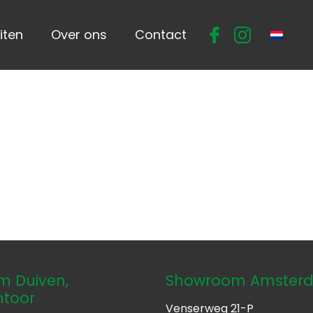
iten
Over ons
Contact
 Duiven,
Showroom Amster
ntoor
Venserweg 21-P