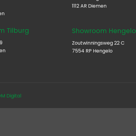
1112 AR Diemen
en
 Tilburg
Showroom Hengel
9
Zoutwinningsweg 22 C
ten
7554 RP Hengelo
 Digital