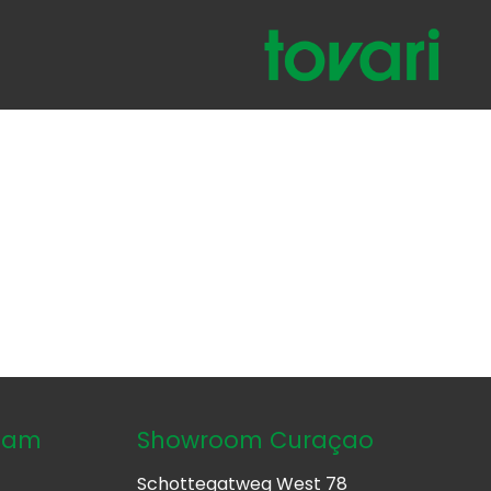
dam
Showroom Curaçao
Schottegatweg West 78