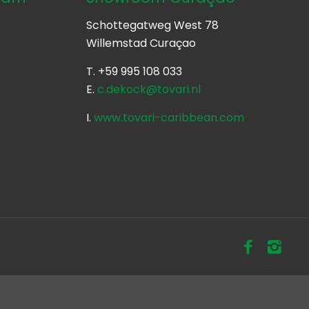
Schottegatweg West 78
Willemstad Curaçao
T. +59 995 108 033
E.
c.dekock@tovari.nl
o
I.
www.tovari-caribbean.com