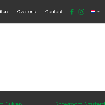
iten
Over ons
Contact
 Duiven,
Showroom Amster