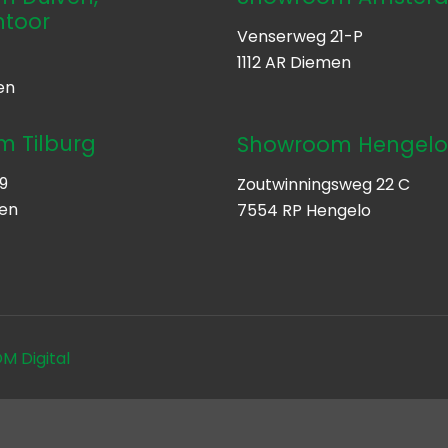
ntoor
Venserweg 21-P
1112 AR Diemen
en
 Tilburg
Showroom Hengel
9
Zoutwinningsweg 22 C
ten
7554 RP Hengelo
 Digital